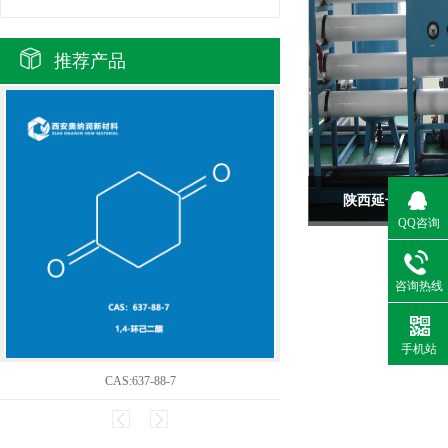
推荐产品
陕西延长石油（
QQ咨询
咨询热线
手机站
CAS:637-88-7
阻