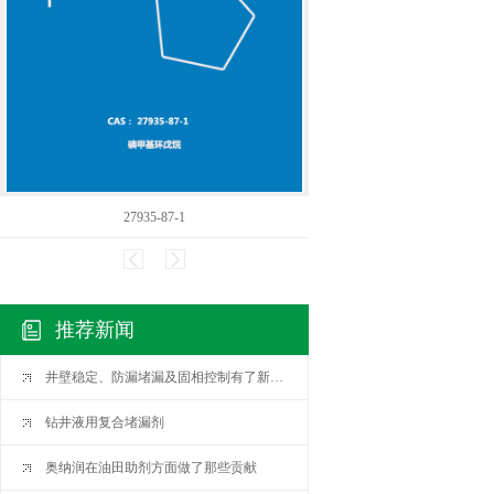
27935-87-1
ANRMBR
推荐新闻
井壁稳定、防漏堵漏及固相控制有了新认识
钻井液用复合堵漏剂
奥纳润在油田助剂方面做了那些贡献