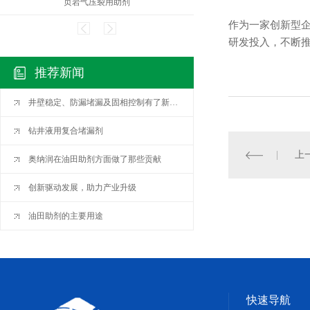
页岩气压裂用助剂
污水
作为一家创新型
研发投入，不断
推荐新闻
井壁稳定、防漏堵漏及固相控制有了新认识
钻井液用复合堵漏剂
上
奥纳润在油田助剂方面做了那些贡献
创新驱动发展，助力产业升级
油田助剂的主要用途
快速导航