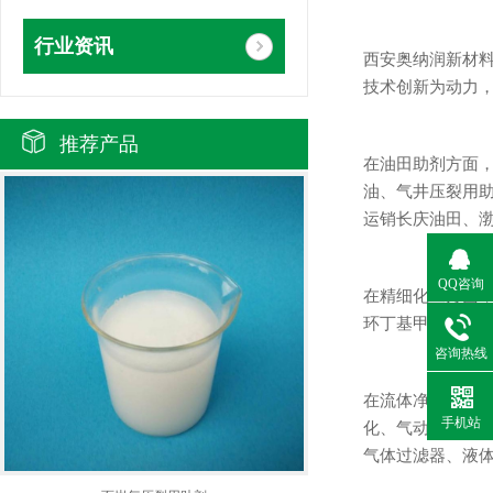
行业资讯
西安奥纳润新材
技术创新为动力
推荐产品
在油田助剂方面
油、气井压裂用助
运销长庆油田、
QQ咨询
在精细化工方面，
环丁基甲醛、环
咨询热线
在流体净化设备
手机站
化、气动技术、
气体过滤器、液