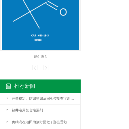
630-19-3
13689
推荐新闻
井壁稳定、防漏堵漏及固相控制有了新认识
钻井液用复合堵漏剂
奥纳润在油田助剂方面做了那些贡献